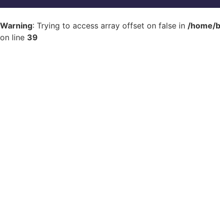
Warning
: Trying to access array offset on false in
/home/b
on line
39
Zonas Francas, Verdad
Para Generación D
FEBRERO 18, 2016