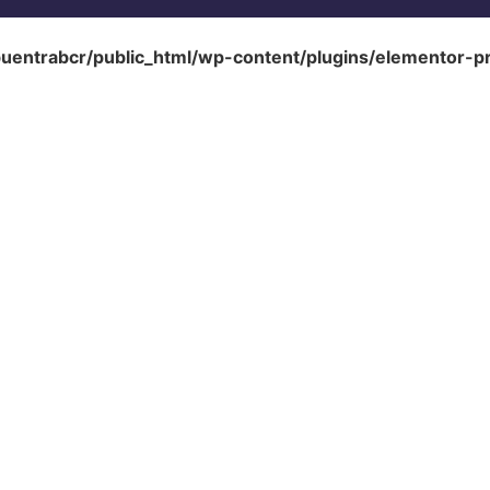
uentrabcr/public_html/wp-content/plugins/elementor-p
eras Aliadas
e Empleos