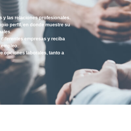
 y las relaciones profesionales.
pio perfil, en donde muestre su
nales.
 diferentes empresas y reciba
e empleo.
 opciones laborales, tanto a