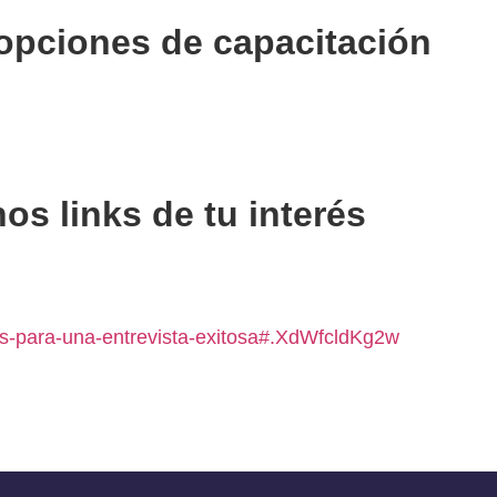
opciones de capacitación
os links de tu interés
ips-para-una-entrevista-exitosa#.XdWfcldKg2w