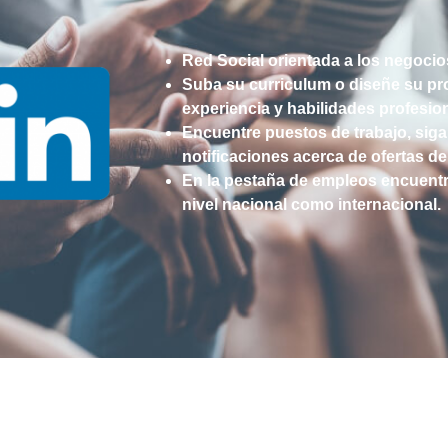
Red Social orientada a los negocios
Suba su curriculum o diseñe su pro
experiencia y habilidades profesio
Encuentre puestos de trabajo, siga
notificaciones acerca de ofertas d
En la pestaña de empleos encuentre
nivel nacional como internacional.