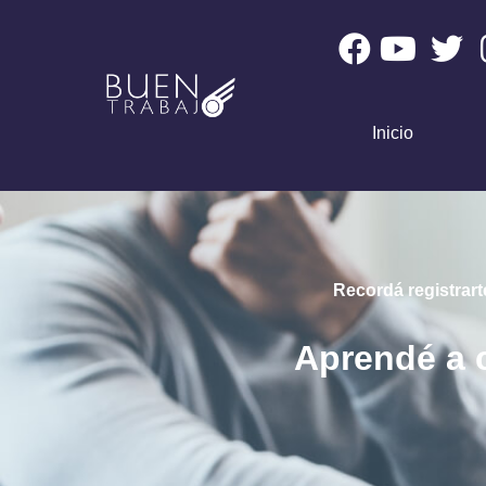
Inicio
Recordá registrart
Aprendé a c