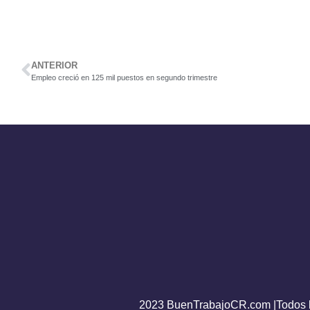
ANTERIOR
Empleo creció en 125 mil puestos en segundo trimestre
2023 BuenTrabajoCR.com |Todos l