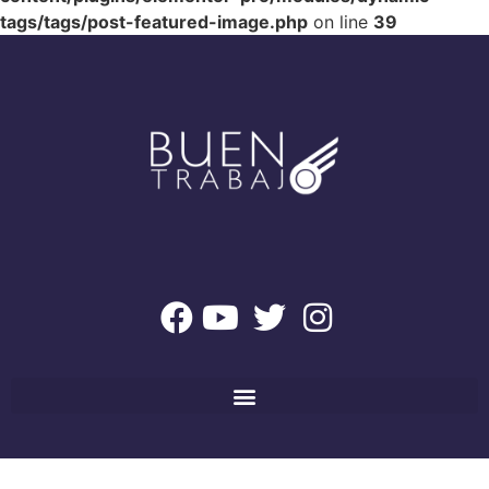
tags/tags/post-featured-image.php
on line
39