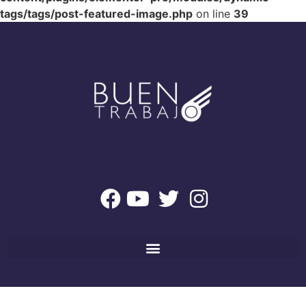
tags/tags/post-featured-image.php
on line
39