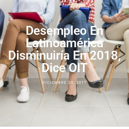
Desempleo En
Latinoamérica
Disminuiría En 2018,
Dice OIT
DICIEMBRE 20, 2017