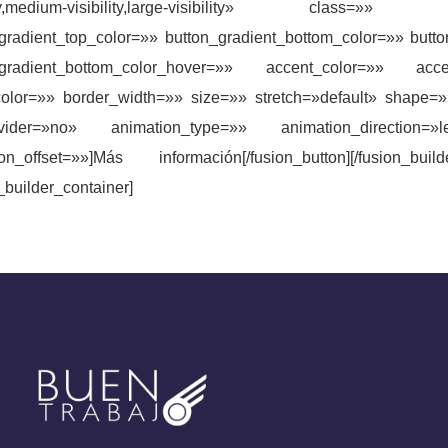
ility,medium-visibility,large-visibility» class=
gradient_top_color=»» button_gradient_bottom_color=»» butt
_gradient_bottom_color_hover=»» accent_color=»» acc
olor=»» border_width=»» size=»» stretch=»default» shape=»»
ivider=»no» animation_type=»» animation_direction=»l
on_offset=»»]Más información[/fusion_button][/fusion_builde
n_builder_container]