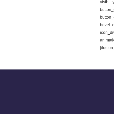
visib
button_
button
bevel_c
icon_d
animati
[/fusio