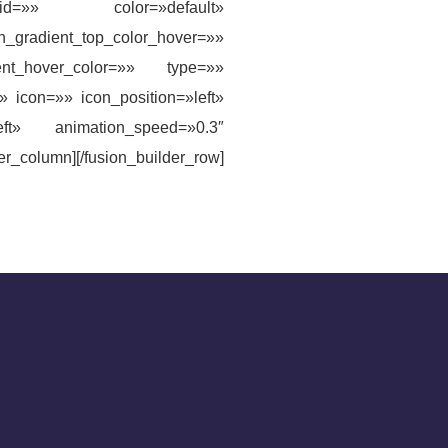
»» id=»» color=»default»
on_gradient_top_color_hover=»»
ent_hover_color=»» type=»»
 icon=»» icon_position=»left»
eft» animation_speed=»0.3″
r_column][/fusion_builder_row]