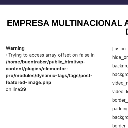
EMPRESA MULTINACIONAL 
Warning
[fusio
: Trying to access array offset on false in
hide_o
/home/buentrabcr/public_html/wp-
backg
content/plugins/elementor-
backgr
pro/modules/dynamic-tags/tags/post-
featured-image.php
video
on line
39
video_
border
paddin
backgr
borde