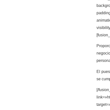
backg
paddin
animat
visibil
[fusion_
Proporc
negocio
persona
El pues
se cump
[/fusion
link=»
target