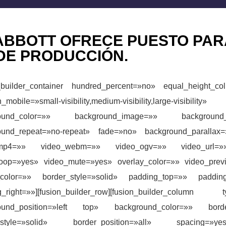
ABBOTT OFRECE PUESTO PAR
DE PRODUCCIÓN.
n_builder_container hundred_percent=»no» equal_height_
n_mobile=»small-visibility,medium-visibility,large-
round_color=»» background_image=»» background_
ound_repeat=»no-repeat» fade=»no» background_parallax=
_mp4=»» video_webm=»» video_ogv=»» video_url=»» 
loop=»yes» video_mute=»yes» overlay_color=»» video_pre
_color=»» border_style=»solid» padding_top=»» paddin
g_right=»»][fusion_builder_row][fusion_builder_colu
ound_position=»left top» background_color=»» borde
r_style=»solid» border_position=»all» spacing=»