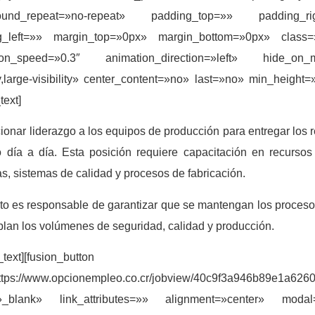
round_repeat=»no-repeat» padding_top=»» padding_r
g_left=»» margin_top=»0px» margin_bottom=»0px» class
ion_speed=»0.3″ animation_direction=»left» hide_on_mobi
ity,large-visibility» center_content=»no» last=»no» min_heigh
text]
ionar liderazgo a los equipos de producción para entregar los r
 día a día. Esta posición requiere capacitación en recurso
s, sistemas de calidad y procesos de fabricación.
to es responsable de garantizar que se mantengan los proceso
lan los volúmenes de seguridad, calidad y producción.
_text][fusion_button
https://www.opcionempleo.co.cr/jobview/40c9f3a946b89e1a62
=»_blank» link_attributes=»» alignment=»center» moda