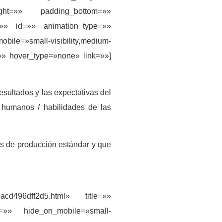
ight=»» padding_bottom=»»
=»» id=»» animation_type=»»
le=»small-visibility,medium-
t=»» hover_type=»none» link=»»]
esultados y las expectativas del
s humanos / habilidades de las
s de producción estándar y que
60acd496dff2d5.html» title=»»
l=»» hide_on_mobile=»small-