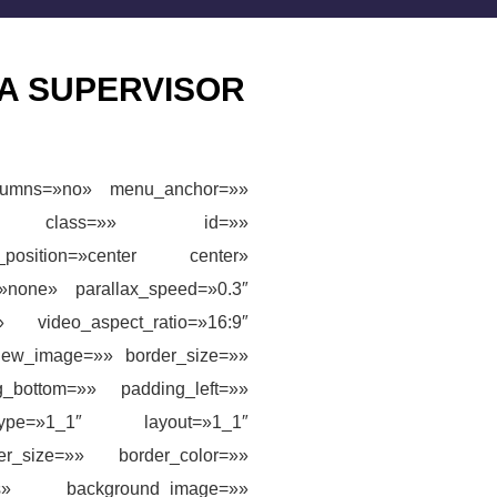
A SUPERVISOR
columns=»no» menu_anchor=»»
visibility» class=»» id=»»
position=»center center»
»none» parallax_speed=»0.3″
video_aspect_ratio=»16:9″
view_image=»» border_size=»»
g_bottom=»» padding_left=»»
mn type=»1_1″ layout=»1_1″
r_size=»» border_color=»»
yes» background_image=»»