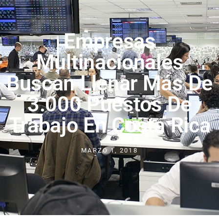
Empresas
Multinacionales
Buscan Llenar Más De
3.000 Puestos De
Trabajo En Costa Rica
MARZO 1, 2018