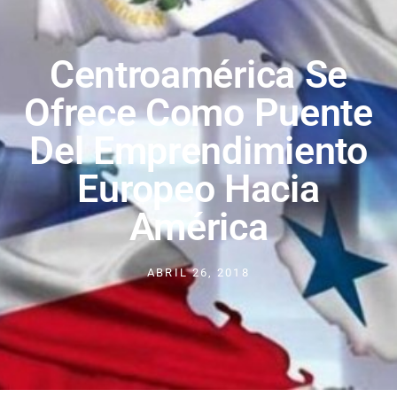
Centroamérica Se
Ofrece Como Puente
Del Emprendimiento
Europeo Hacia
América
ABRIL 26, 2018