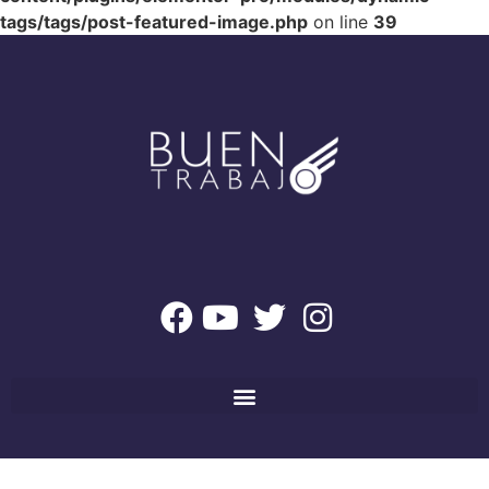
tags/tags/post-featured-image.php
on line
39