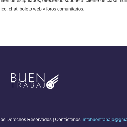
mientos estipulados, ofreciendo soporte al cliente de clase mund
nico, chat, boleto web y foros comunitarios.
os Derechos Reservados | Contáctenos:
infobuentrabajo@gma