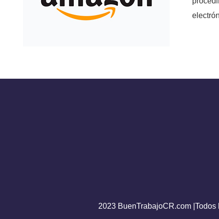
procedi
electró
2023 BuenTrabajoCR.com |Todos l