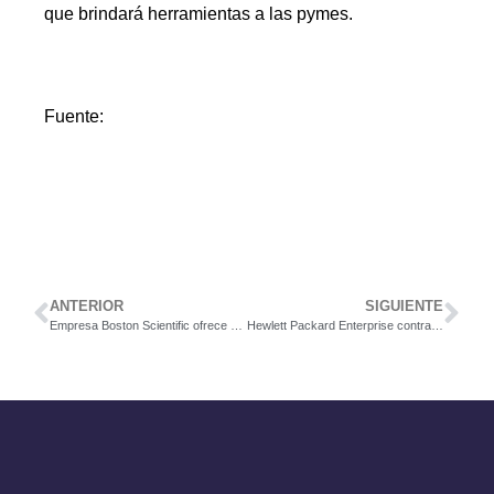
que brindará herramientas a las pymes.
Fuente:
ANTERIOR
SIGUIENTE
Empresa Boston Scientific ofrece puesto para Manager II, Machine Maintenance Job
Hewlett Packard Enterprise contratará 120 personas durante 2018 y 2019