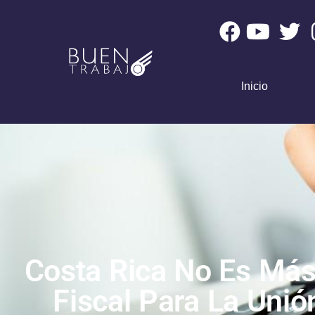
Inicio
Costa Rica No Es Más
Fiscal Para La Uni