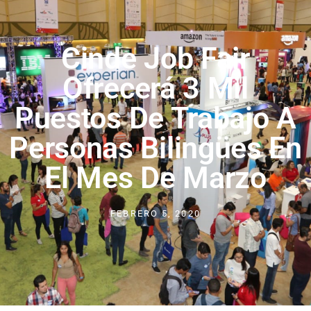
Cinde Job Fair
Ofrecerá 3 Mil
Puestos De Trabajo A
Personas Bilingües En
El Mes De Marzo
FEBRERO 5, 2020