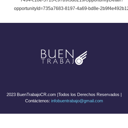
opportunityId=735a7683-8197-4a69-bd8e-2b9f4e492b1
2023 BuenTrabajoCR.com |Todos los Derechos Reservados |
Contáctenos:
infobuentrabajo@gmail.com