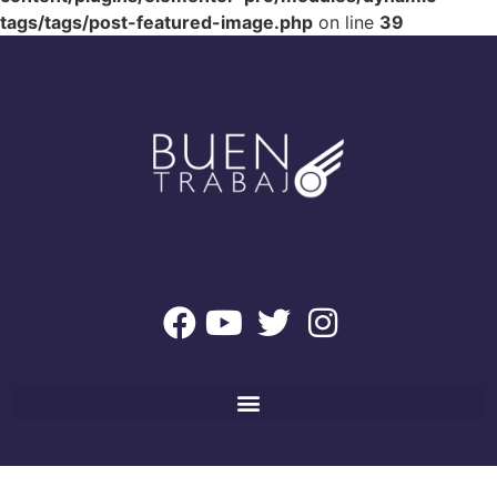
tags/tags/post-featured-image.php
on line
39