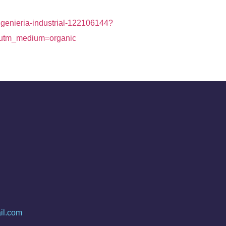
ingenieria-industrial-122106144?
&utm_medium=organic
il.com