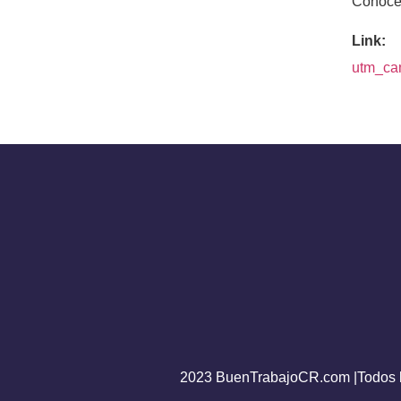
Conocé 
Link:
utm_ca
2023 BuenTrabajoCR.com |Todos l