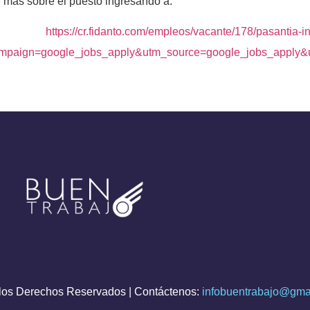
más sobre el puesto ingresando a:
https://cr.fidanto.com/empleos/vacante/178/pasantia-
mpaign=google_jobs_apply&utm_source=google_jobs_apply
os Derechos Reservados | Contáctenos:
infobuentrabajo@gma