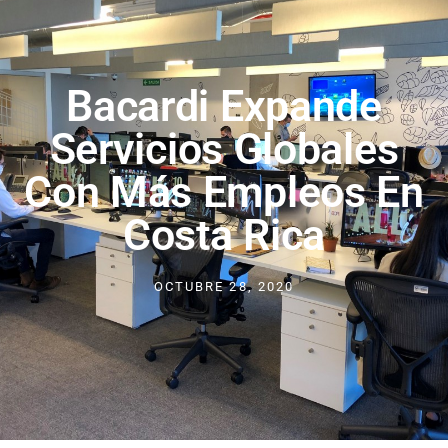
Bacardi Expande
Servicios Globales
Con Más Empleos En
Costa Rica
OCTUBRE 28, 2020