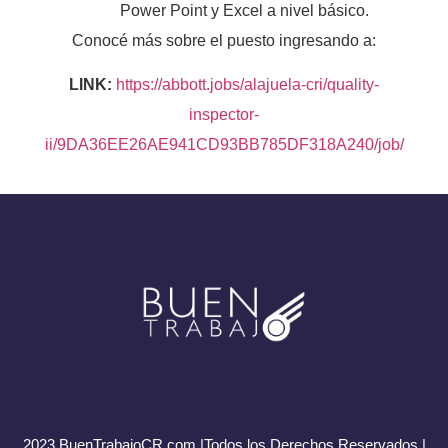
Power Point y Excel a nivel básico.
Conocé más sobre el puesto ingresando a:
LINK:
https://abbott.jobs/alajuela-cri/quality-
inspector-
ii/9DA36EE26AE941CD93BB785DF318A240/job/
2023 BuenTrabajoCR.com |Todos los Derechos Reservados |