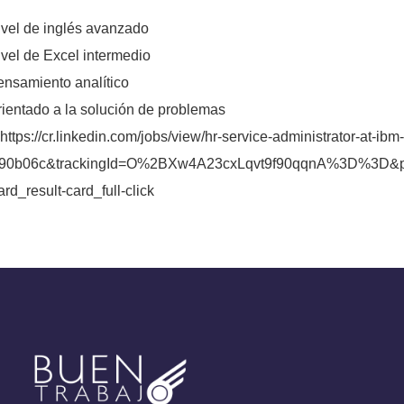
ivel de inglés avanzado
vel de Excel intermedio
ensamiento analítico
rientado a la solución de problemas
:
https://cr.linkedin.com/jobs/view/hr-service-administrator-at-
90b06c&trackingId=O%2BXw4A23cxLqvt9f90qqnA%3D%3D&pos
ard_result-card_full-click