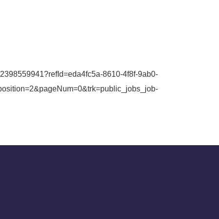
ibm-2398559941?refId=eda4fc5a-8610-4f8f-9ab0-
ition=2&pageNum=0&trk=public_jobs_job-