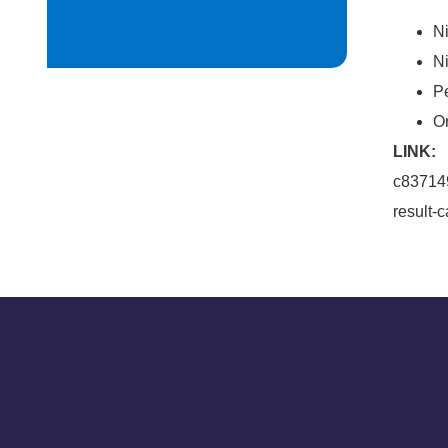
N
Ni
P
O
LINK
c83714
result-c