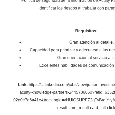
Política de seguridad de la información de Acuity 
identificar los riesgos al trabajar con part
Requisitos:
Gran atención al detalle.
Capacidad para priorizar y adecuarse a las nec
Gran orientación al servicio al c
Excelentes habilidades de comunicación e
Link:
https://cr.linkedin.com/jobs/view/junior-investm
acuity-knowledge-partners-2445786660?refId=6352
02e0e7d6a41e&trackingId=vHUIQSUPFZ2qTyBrgtYtyA
result-card_result-card_full-clic