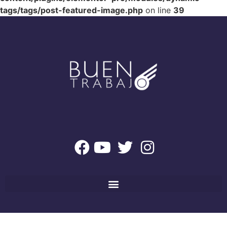
tags/tags/post-featured-image.php
on line
39