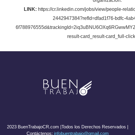
organización.
LINK:
https://cr.linkedin.com/jobs/view/people-relat
2442947384?refId=dfad1f76-bdfc-4ab
6f788976555d&trackingId=2iq3uBNU6OXq6RGwwMYZ
result-card_result-card_full-clic
2023 BuenTrabajoCR.com |Todos los Derechos Reservados |
Contáctenos:
infobuentrabajo@gmail.com