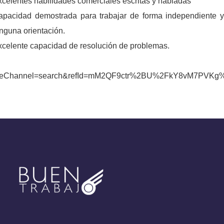
xcelentes habilidades comerciales escritas y habladas
apacidad demostrada para trabajar de forma independiente y
nguna orientación.
xcelente capacidad de resolución de problemas.
LINK
ateChannel=search&refId=mM2QF9ctr%2BU%2FkY8vM7PVK