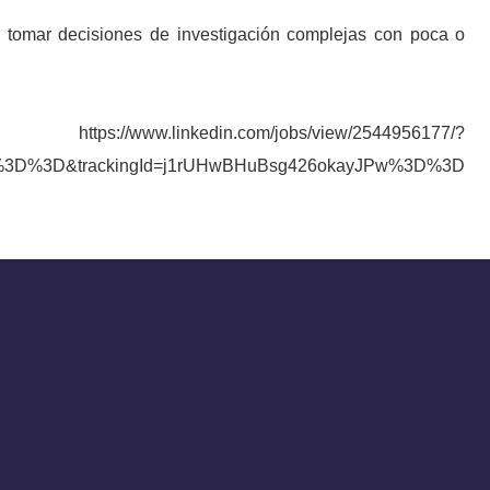
 tomar decisiones de investigación complejas con poca o
:
https://www.linkedin.com/jobs/view/2544956177/?
g%3D%3D&trackingId=j1rUHwBHuBsg426okayJPw%3D%3D