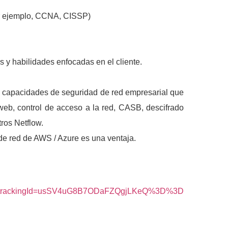
por ejemplo, CCNA, CISSP)
s y habilidades enfocadas en el cliente.
 y capacidades de seguridad de red empresarial que
 web, control de acceso a la red, CASB, descifrado
ros Netflow.
de red de AWS / Azure es una ventaja.
D&trackingId=usSV4uG8B7ODaFZQgjLKeQ%3D%3D