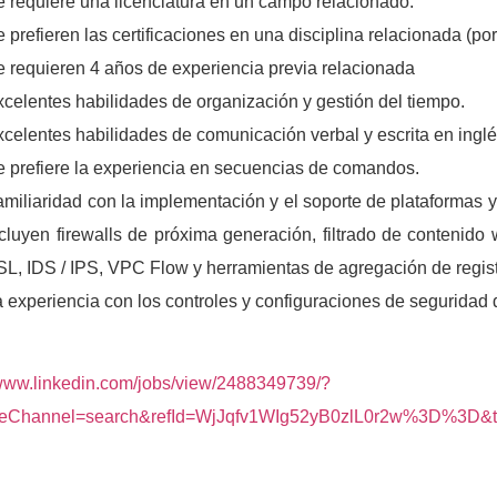
 requiere una licenciatura en un campo relacionado.
 prefieren las certificaciones en una disciplina relacionada (
e requieren 4 años de experiencia previa relacionada
celentes habilidades de organización y gestión del tiempo.
celentes habilidades de comunicación verbal y escrita en inglé
e prefiere la experiencia en secuencias de comandos.
amiliaridad con la implementación y el soporte de plataformas
cluyen firewalls de próxima generación, filtrado de contenido
L, IDS / IPS, VPC Flow y herramientas de agregación de regist
 experiencia con los controles y configuraciones de seguridad 
/www.linkedin.com/jobs/view/2488349739/?
ateChannel=search&refId=WjJqfv1WIg52yB0zlL0r2w%3D%3