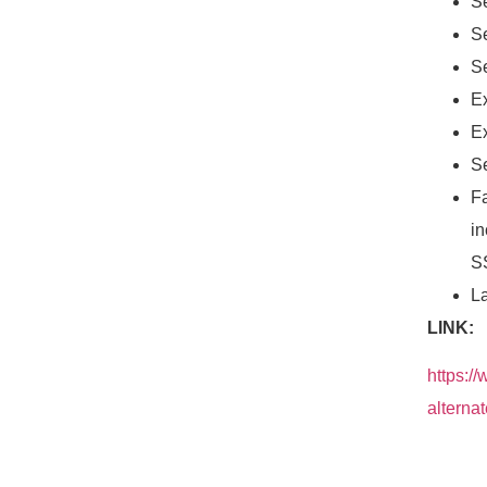
Se
Se
S
Ex
Ex
S
F
in
SS
La
LINK:
https:/
altern