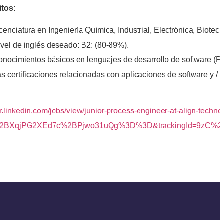
itos:
cenciatura en Ingeniería Química, Industrial, Electrónica, Bio
vel de inglés deseado: B2: (80-89%).
onocimientos básicos en lenguajes de desarrollo de software 
s certificaciones relacionadas con aplicaciones de software y /
/cr.linkedin.com/jobs/view/junior-process-engineer-at-align-te
%2BXqjPG2XEd7c%2BPjwo31uQg%3D%3D&trackingId=9zC%2