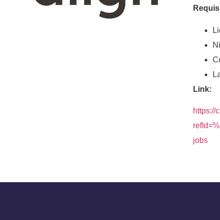
Requis
Li
Ni
C
La
Link:
https:/
refId=
jobs