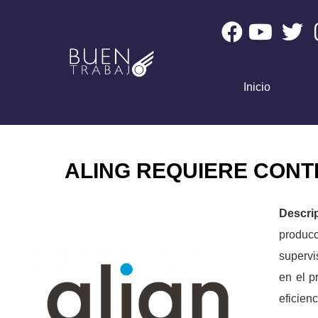
Inicio
ALING REQUIERE CONT
Descri
producc
supervi
en el p
eficien