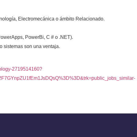
tecnología, Electromecánica o ámbito Relacionado.
(PowerApps, PowerBi, C # o .NET).
 o sistemas son una ventaja.
chnology-2719514160?
F7GYnpZU1fEm1JsDQsQ%3D%3D&trk=public_jobs_similar-