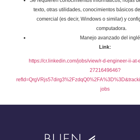
Se requieren conocimientos informáticos, hojas d
texto, otras utilidades, conocimientos básicos 
comercial (es decir, Windows o similar) y confi
computadora.
Manejo avanzado del ingl
Link:
https://cr.linkedin.com/jobs/view/r-d-engineer-ii-at
2721649646?
refId=QrgVRjs57dirg3%2FzdqQ0%2FA%3D%3D&track
jobs