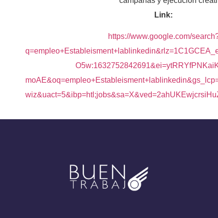
campañas y ejecución creati
Link:
https://www.google.com/search
q=empleo+Estableisment+lablinkedin&rlz=1C1GC
O5w:1632752842691&ei=ytRRYfPNKai
moAE&oq=empleo+Estableisment+lablinkedin&
wiz&uact=5&ibp=htl;jobs&sa=X&ved=2ahUKEwjcrsiH