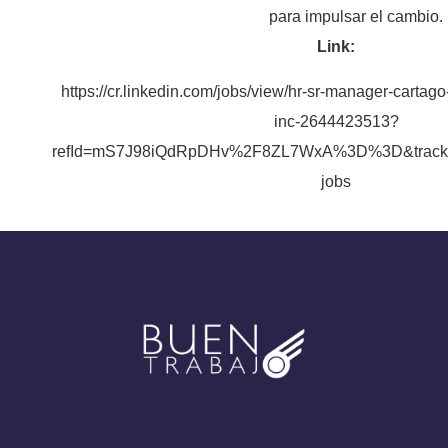
para impulsar el cambio.
Link:
https://cr.linkedin.com/jobs/view/hr-sr-manager-cartago-
inc-2644423513?
refId=mS7J98iQdRpDHv%2F8ZL7WxA%3D%3D&trackin
jobs