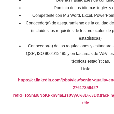
Buenas habilidades de comunic
Dominio de los idiomas inglés y 
Competente con MS Word, Excel, PowerPoint,
Conocedor(a) de aseguramiento de la calidad de
(incluidos los requisitos de los protocolos de 
estadísticas).
Conocedor(a) de las regulaciones y estándare
QSR, ISO 9001/13485 y en las áreas de V&V, prá
técnicas estadísticas.
Link:
https://cr.linkedin.com/jobs/view/senior-quality-en
2761735642?
refId=To5hM8NoKkkiW4aErs0VyA%3D%3D&trackin
title