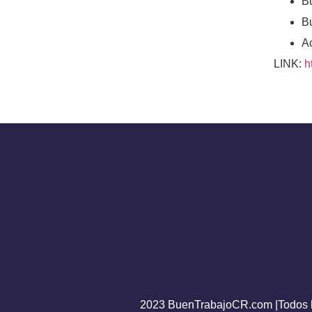
B
B
Ac
LINK:
h
2023 BuenTrabajoCR.com |Todos l