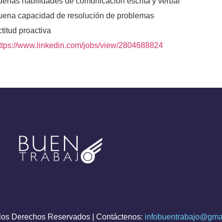
uenas habilidades de comunicación escrita y verbal
uena capacidad de resolución de problemas
titud proactiva
ttps://www.linkedin.com/jobs/view/2804688824
os Derechos Reservados | Contáctenos:
infobuentrabajo@gma