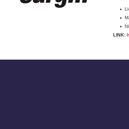
L
M
Ni
LINK: