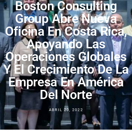
Boston Consulting
Group Abre Nueva
Oficina En Costa Rica,
Apoyando Las
Operaciones Globales
Y El Crecimiento De La
Empresa En América
Del Norte
ABRIL 20, 2022