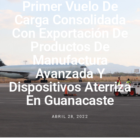
Primer Vuelo De
Carga Consolidada
Con Exportación De
Productos De
Manufactura
Avanzada Y
Dispositivos Aterriza
En Guanacaste
ABRIL 28, 2022