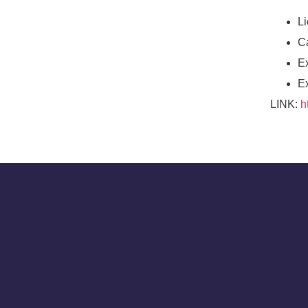
L
C
E
Ex
LINK:
h