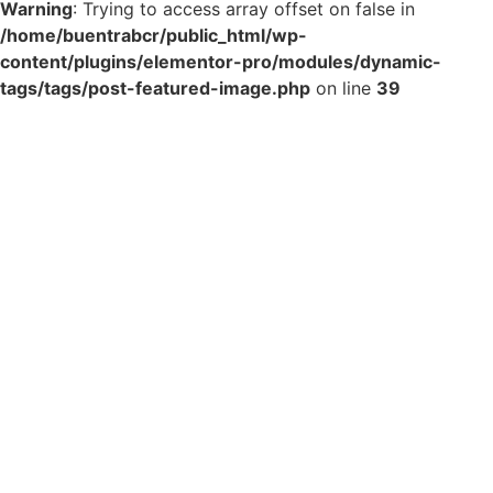
Warning
: Trying to access array offset on false in
/home/buentrabcr/public_html/wp-
content/plugins/elementor-pro/modules/dynamic-
tags/tags/post-featured-image.php
on line
39
Incentivos A Zonas
Francas Fuera Del
GAM Seducen A
Empresas Locales Y
Extranjeras