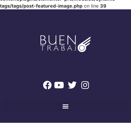
tags/tags/post-featured-image.php
on line
39