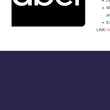
Li
M
a
E
LINK:
h