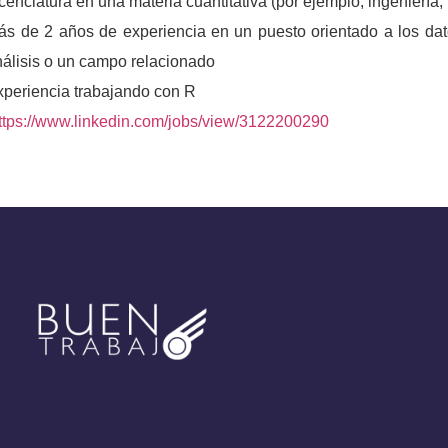
cenciatura en una materia cuantitativa (por ejemplo, ingeniería, f
ás de 2 años de experiencia en un puesto orientado a los dat
nálisis o un campo relacionado
xperiencia trabajando con R
ttps://www.linkedin.com/jobs/view/3122200290