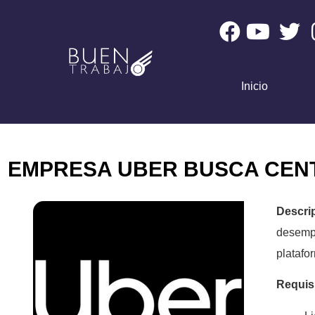
Inicio
EMPRESA UBER BUSCA CENT
Descri
desemp
platafo
Requis