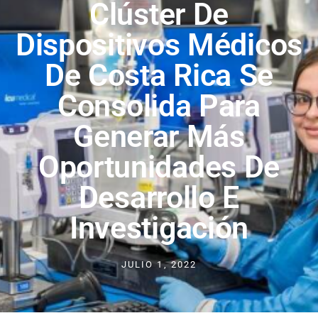
Clúster De
Dispositivos Médicos
De Costa Rica Se
Consolida Para
Generar Más
Oportunidades De
Desarrollo E
Investigación
JULIO 1, 2022