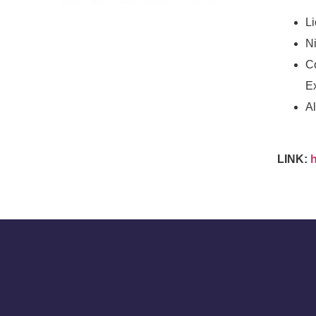
Li
N
C
Ex
Al
LINK: