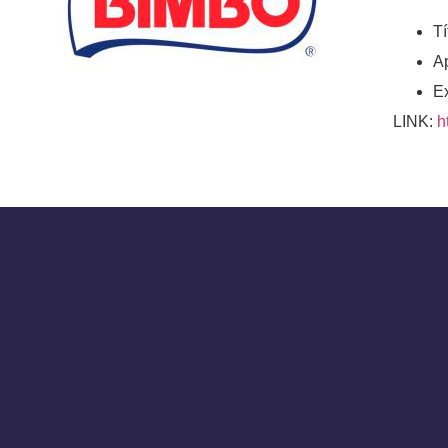
Tí
A
Ex
LINK:
h