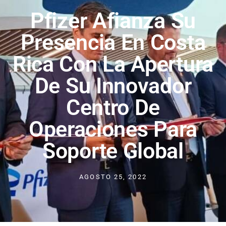
Pfizer Afianza Su
Presencia En Costa
Rica Con La Apertura
De Su Innovador
Centro De
Operaciones Para
Soporte Global
AGOSTO 25, 2022