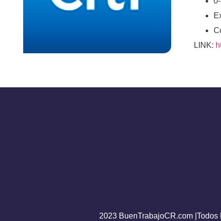
0-
Ex
C
LINK:
h
2023 BuenTrabajoCR.com |Todos l