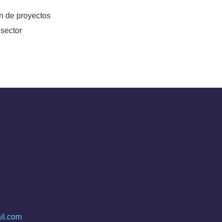
ón de proyectos
 sector
il.com