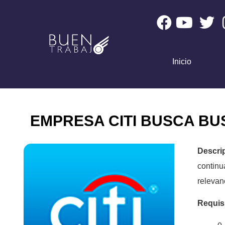
Inicio
EMPRESA CITI BUSCA B
Descri
contin
relevan
Requis