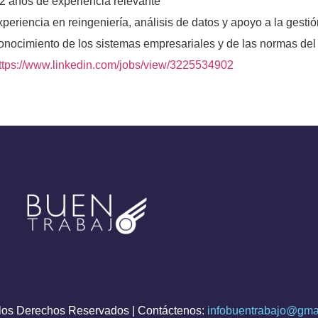
2 años de experiencia relevante
periencia en reingeniería, análisis de datos y apoyo a la gesti
onocimiento de los sistemas empresariales y de las normas del
ttps://www.linkedin.com/jobs/view/3225534902
os Derechos Reservados | Contáctenos:
infobuentrabajo@gma