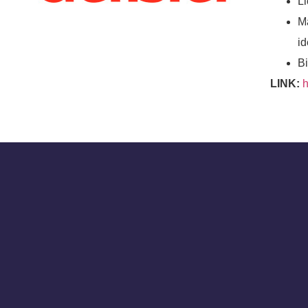
L
M
id
Bi
LINK:
h