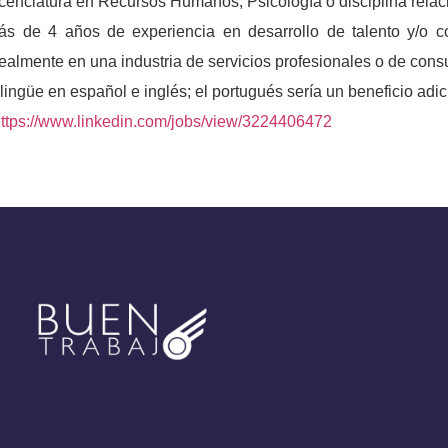
icenciatura en Recursos Humanos, Psicología o disciplina relac
ás de 4 años de experiencia en desarrollo de talento y/o co
ealmente en una industria de servicios profesionales o de consu
lingüe en español e inglés; el portugués sería un beneficio adic
ttps://www.linkedin.com/jobs/view/3224406472