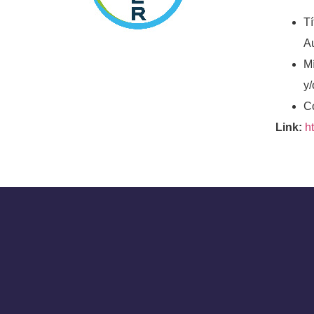
Tí
Au
Mí
y/
Co
Link:
h