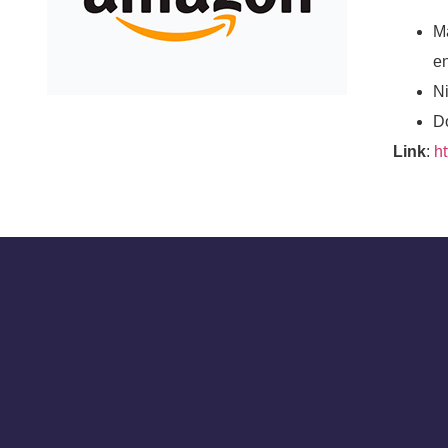
M
en
Ni
D
Link
:
h