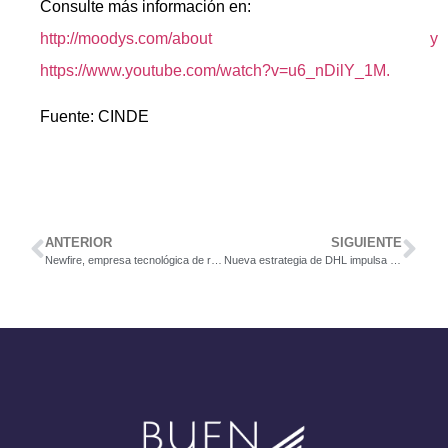
Consulte más información en:
http://moodys.com/about y
https://www.youtube.com/watch?v=u6_nDilY_1M.
Fuente: CINDE
ANTERIOR
SIGUIENTE
Newfire, empresa tecnológica de rápido crecimiento en Estados Unidos, amplía operaciones en Costa Rica con nueva oficina y más de 100 puestos disponibles
Nueva estrategia de DHL impulsa a empresas de dispositivos médicos a ampliar su producción en Costa Rica.