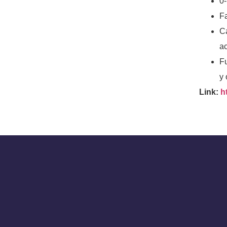
0-
Fa
Ca
ac
Fu
y 
Link:
h