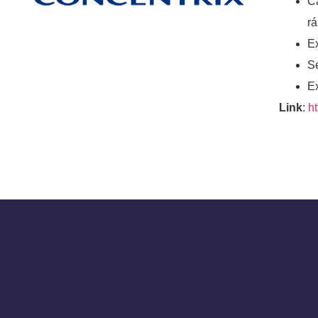
C
rá
E
S
Ex
Link
:
h