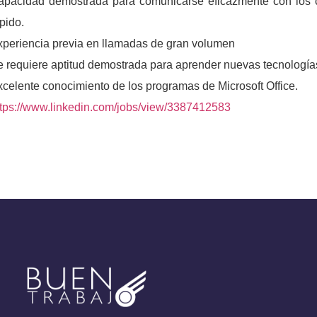
apacidad demostrada para comunicarse eficazmente con los c
pido.
xperiencia previa en llamadas de gran volumen
e requiere aptitud demostrada para aprender nuevas tecnología
celente conocimiento de los programas de Microsoft Office.
ttps://www.linkedin.com/jobs/view/3387412583