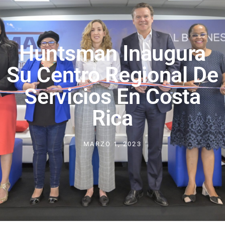
Huntsman Inaugura
Su Centro Regional De
Servicios En Costa
Rica
MARZO 1, 2023