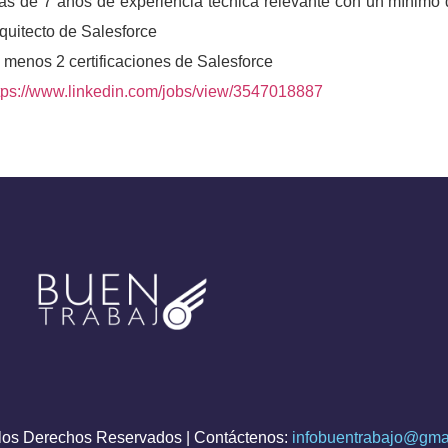
ás de 7 años de experiencia técnica relevante con un mínimo
quitecto de Salesforce
 menos 2 certificaciones de Salesforce
tps://www.linkedin.com/jobs/view/3547018887
os Derechos Reservados | Contáctenos:
infobuentrabajo@gma