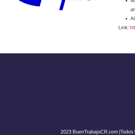
M
ar
Al
Link:
ht
2023 BuenTrabajoCR.com |Todos l