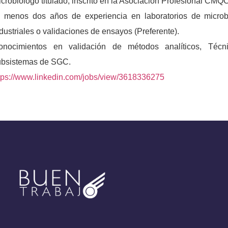
crobiólogo titulado, inscrito en la Asociación Profesional CMQ
l menos dos años de experiencia en laboratorios de micro
dustriales o validaciones de ensayos (Preferente).
onocimientos en validación de métodos analíticos, Técni
ubsistemas de SGC.
tps://www.linkedin.com/jobs/view/3618336275