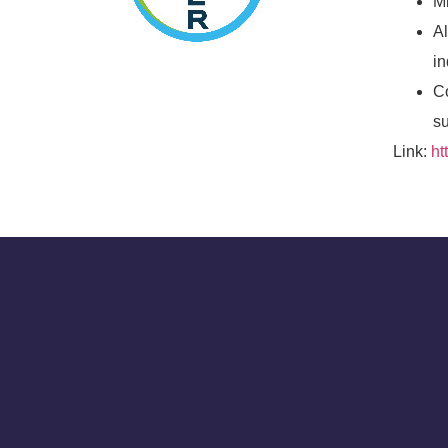
Mi
A
in
C
s
Link:
ht