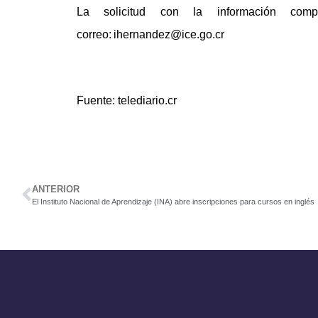
La solicitud con la información com
correo: ihernandez@ice.go.cr
Fuente: telediario.cr
ANTERIOR
El Instituto Nacional de Aprendizaje (INA) abre inscripciones para cursos en inglés